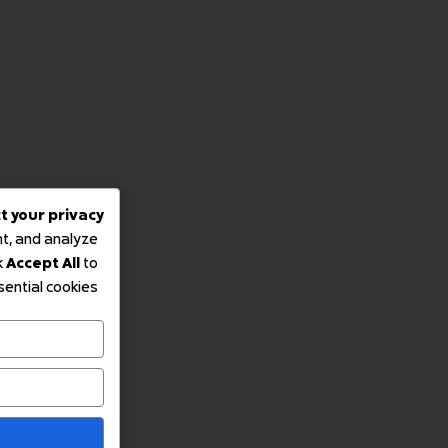
We respect your privacy
 experience, deliver personalized content, and analyze
kies to allow by clicking
Customize
. Click
Accept All
to
consent or
Reject All
to decline non-essential cookies.
Customize
Reject All
Accept All