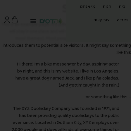
This is an example page. I
will stay in one place 
most themes). Mos
introduces them to potent
Hi there! I'm a bi
by night, and this
have a great dog n
The XYZ Doohickey 
has been providi
ever since. Located
2,000 people and do