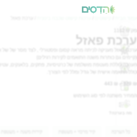
עמוד הבית
/
קישוטים
/
ערכות קישוט שכבה בינונית
/ ערכת פאזל
מק"ט 1112
ערכת פאזל
ערכת פאזל מעניקה לכיתה מראה קסום ופסטורלי , לצד מסר של של א
(קיימים גם כותרות משנה התואמים לקירות רגילים)
הערכה כוללת מעטפת מושלמת של כרטיסיות, פתקים, בלאנקים, עטיפ
כולל התאמה אישית של גודל ומלל לפי הצורך.
443
₪
–
329
₪
המחיר משתנה לפי סוג השימוש
מה בערכה?
כל הערכה
קיר מרכזי + מעטפת
קירות משנה + מעטפת