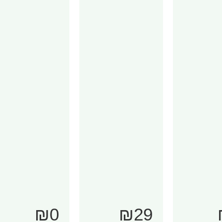
₪0
₪29