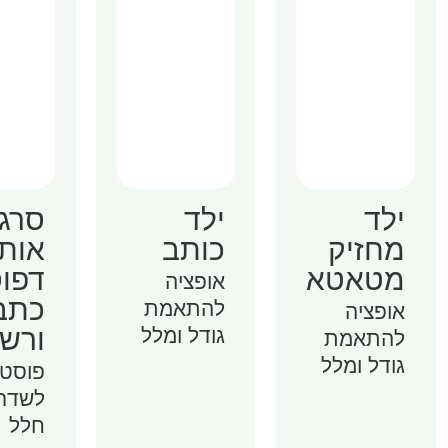
ילד
סרג
ילד
כותב
אותי
מחזיק
דפו
מטאטא
אופציה
כתב
להתאמת
אופציה
ורשי
גודל ומלל
להתאמת
גודל ומלל
פוסטר
לשדרו
חלל