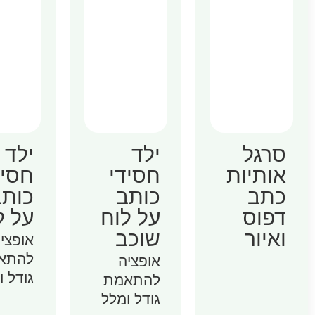
סרגל
ילד
ילד
אותיות
חסידי
חסיד
כתב
כותב
כותב
דפוס
על לוח
על ל
ואיור
שוכב
אופצי
להתא
אופציה
גודל ו
להתאמת
גודל ומלל