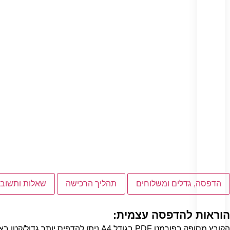
הדפסה, גדלים ומשלוחים
תהליך הרכישה
שאלות ותשובו
הוראות להדפסה עצמית:
הקובץ מסופק בפורמט PDF בגודל A4 ניתן להדפיס יותר גדול/קטן באותו פרופורציה