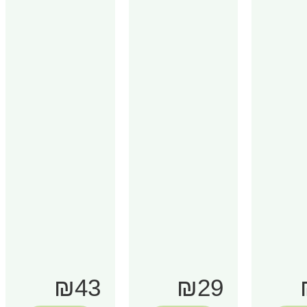
₪43
₪29