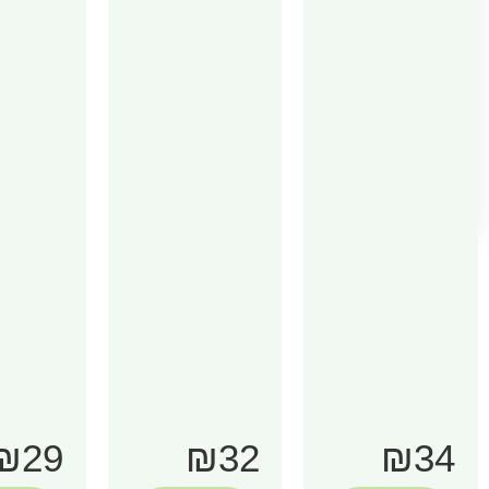
₪29
₪32
₪34