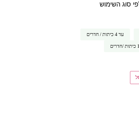
י סוג השימוש
עד 4 כיתות / חדרים
ל