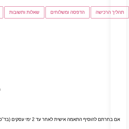
תהליך הרכישה
הדפסה ומשלוחים
שאלות ותשובות
מ
אם בחרתם להוסיף התאמה אישית לאחר עד 2 ימי עסקים (בד"כ פחות) תשלח עליכם הדמות עם המלל שביקשתם בגודל שביקשתם (ניתן לבקש להשים את הדמות בקצה של ריבוע/מלבן בגוון מסוים)