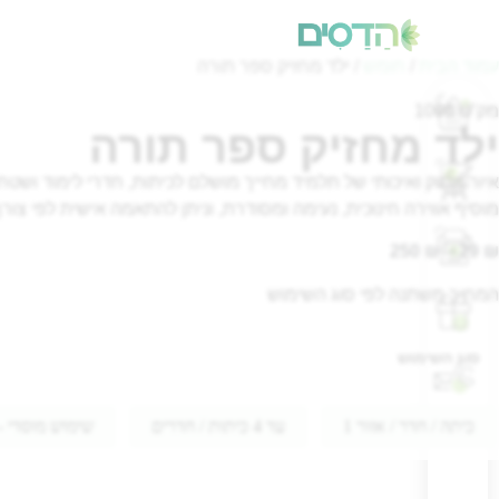
עמוד הבית
/
חומש
/ ילד מחזיק ספר תורה
מק"ט 1096
ילד מחזיק ספר תורה
איור מתוק ואיכותי של תלמיד מחייך מושלם לכיתות, חדרי לימוד ושטח
מוסיף אווירה חינוכית, נעימה ומסודרת, וניתן להתאמה אישית לפי צורך
250
₪
–
29
₪
המחיר משתנה לפי סוג השימוש
סוג השימוש
כיתה / חדר / אזור 1
עד 4 כיתות / חדרים
שימוש מוסדי - עד 10 כיתות