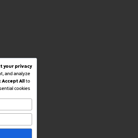
We respect your privacy
 experience, deliver personalized content, and analyze
kies to allow by clicking
Customize
. Click
Accept All
to
consent or
Reject All
to decline non-essential cookies.
Customize
Reject All
Accept All