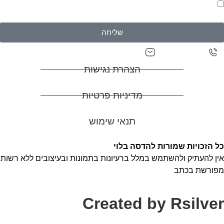
אני מאשר/ת יצירת קשר וקבלת דיוורים בהתאם ל
מדיניות
פרטיות של האתר
שליחה
adasa0527129927@gmail.com
0527129927
הצהרת נגישות
מדיניות פרטיות
תנאי שימוש
כל הזכויות שמורות להדסה בלוי
אין להעתיק ולהשתמש במלל ברעיונות בתמונות ובעיצובים ללא רשות
מפורשת בכתב
Created by Rsilver