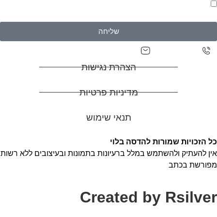
אני מאשר/ת יצירת קשר וקבלת דיוורים בהתאם ל
מדיניות
פרטיות של האתר
שליחה
adasa0527129927@gmail.com
0527129927
הצהרת נגישות
מדיניות פרטיות
תנאי שימוש
כל הזכויות שמורות להדסה בלוי
אין להעתיק ולהשתמש במלל ברעיונות בתמונות ובעיצובים ללא רשות
מפורשת בכתב
Created by Rsilver