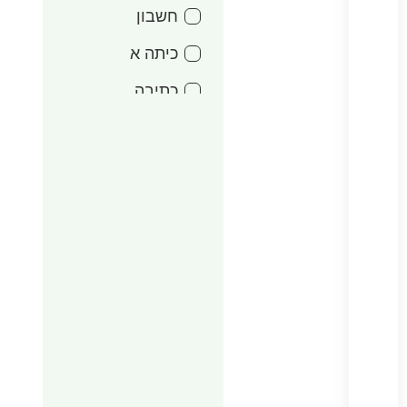
חשבון
כיתה א
כתיבה
מעגל השנה
אדר
משחקים
סדרות משפטים
עד 15 שקל
עטיפות
עיצוב הנהגות
ערכות דמותג