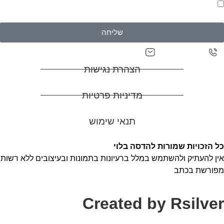
אני מאשר/ת יצירת קשר וקבלת דיוורים בהתאם ל
מדיניות
פרטיות של האתר
שליחה
adasa0527129927@gmail.com
0527129927
הצהרת נגישות
מדיניות פרטיות
תנאי שימוש
כל הזכויות שמורות להדסה בלוי
אין להעתיק ולהשתמש במלל ברעיונות בתמונות ובעיצובים ללא רשות
מפורשת בכתב
Created by Rsilver