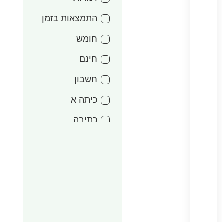
התמצאות בזמן
חומש
חינם
חשבון
כיתה א
כתיבה
מעגל השנה
אדר
משחקים
סדרות משפטים
עד 15 שקל