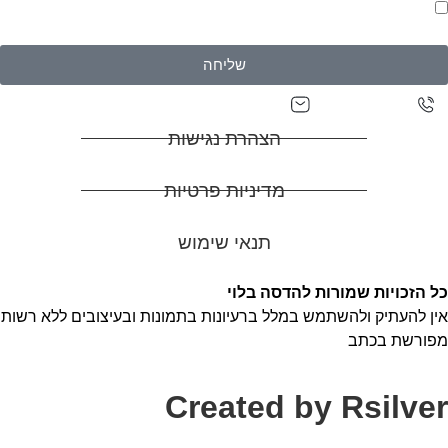
אני מאשר/ת יצירת קשר וקבלת דיוורים בהתאם ל
מדיניות
פרטיות של האתר
שליחה
adasa0527129927@gmail.com
0527129927
הצהרת נגישות
מדיניות פרטיות
תנאי שימוש
כל הזכויות שמורות להדסה בלוי
אין להעתיק ולהשתמש במלל ברעיונות בתמונות ובעיצובים ללא רשות
מפורשת בכתב
Created by Rsilver