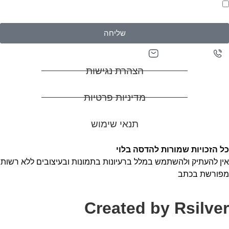
אני מאשר/ת יצירת קשר וקבלת דיוורים בהתאם ל
מדיניות
פרטיות של האתר
שליחה
adasa0527129927@gmail.com
0527129927
הצהרת נגישות
מדיניות פרטיות
תנאי שימוש
כל הזכויות שמורות להדסה בלוי
אין להעתיק ולהשתמש במלל ברעיונות בתמונות ובעיצובים ללא רשות
מפורשת בכתב
Created by Rsilver