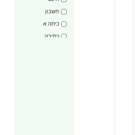
חשבון
כיתה א
כתיבה
מעגל השנה
אדר
משחקים
סדרות משפטים
עד 15 שקל
עטיפות
עיצוב הנהגות